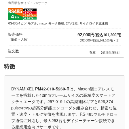
商品梱包サイズ
2.5サーボ
RS485(4ピン)モデル, maxonモータ搭載, 24V仕様, サイクロイド減速機
販売価格
92,000円
(税込101,200円)
（単価 × 入数）
（
92,000円
×
1
）
(税込101,200円)
注文数
在庫
【受注生産品】
特徴
DYNAMIXEL
PM42-010-S260-R
は、Maxon製コアレスモ
ータを搭載した42mmフレームサイズの高精度スマートア
クチュエータです。257.019:1の高減速比ギアと526,374
pulse/revの超高分解能エンコーダを組み合わせ、精密な位
置・速度・トルク制御を実現します。RS-485マルチドロッ
プ通信に対応し、最大253台をデイジーチェーン接続でき
る産業用途向けサーボです。