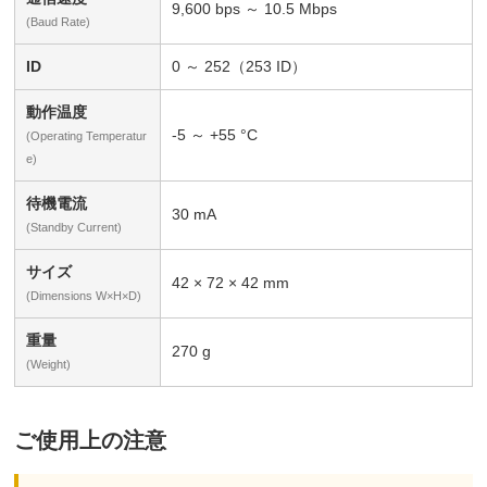
9,600 bps ～ 10.5 Mbps
(Baud Rate)
ID
0 ～ 252（253 ID）
動作温度
-5 ～ +55 °C
(Operating Temperatur
e)
待機電流
30 mA
(Standby Current)
サイズ
42 × 72 × 42 mm
(Dimensions W×H×D)
重量
270 g
(Weight)
ご使用上の注意