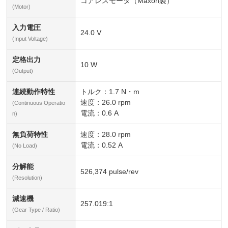
コアレスモータ（Maxon製）
(Motor)
入力電圧
24.0 V
(Input Voltage)
定格出力
10 W
(Output)
連続動作特性
トルク：1.7 N・m
速度：26.0 rpm
(Continuous Operatio
電流：0.6 A
n)
無負荷特性
速度：28.0 rpm
電流：0.52 A
(No Load)
分解能
526,374 pulse/rev
(Resolution)
減速機
257.019:1
(Gear Type / Ratio)