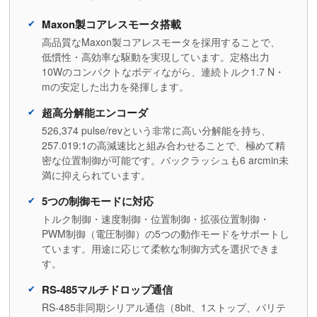
Maxon製コアレスモータ搭載
高品質なMaxon製コアレスモータを採用することで、
低慣性・高効率な駆動を実現しています。定格出力
10Wのコンパクトなボディながら、連続トルク1.7 N・
mの安定した出力を発揮します。
超高分解能エンコーダ
526,374 pulse/revという非常に高い分解能を持ち、
257.019:1の高減速比と組み合わせることで、極めて精
密な位置制御が可能です。バックラッシュも6 arcmin未
満に抑えられています。
5つの制御モードに対応
トルク制御・速度制御・位置制御・拡張位置制御・
PWM制御（電圧制御）の5つの動作モードをサポートし
ています。用途に応じて柔軟な制御方式を選択できま
す。
RS-485マルチドロップ通信
RS-485非同期シリアル通信（8bit、1ストップ、パリテ