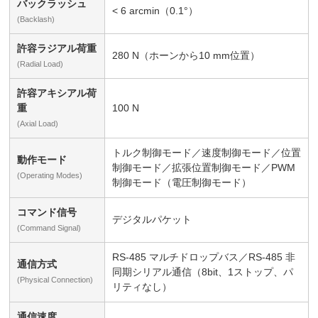
バックラッシュ
< 6 arcmin（0.1°）
(Backlash)
許容ラジアル荷重
280 N（ホーンから10 mm位置）
(Radial Load)
許容アキシアル荷
重
100 N
(Axial Load)
トルク制御モード／速度制御モード／位置
動作モード
制御モード／拡張位置制御モード／PWM
(Operating Modes)
制御モード（電圧制御モード）
コマンド信号
デジタルパケット
(Command Signal)
RS-485 マルチドロップバス／RS-485 非
通信方式
同期シリアル通信（8bit、1ストップ、パ
(Physical Connection)
リティなし）
通信速度