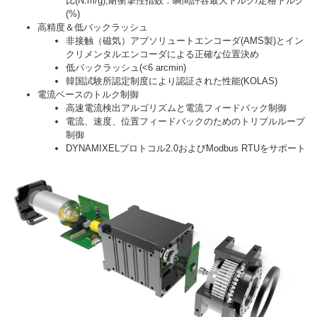
比(N.m/g),耐衝撃性指数：瞬間許容最大トルク/定格トルク
(%)
高精度＆低バックラッシュ
非接触（磁気）アブソリュートエンコーダ(AMS製)とイン
クリメンタルエンコーダによる正確な位置決め
低バックラッシュ(<6 arcmin)
韓国試験所認定制度により認証された性能(KOLAS)
電流ベースのトルク制御
高速電流検出アルゴリズムと電流フィードバック制御
電流、速度、位置フィードバックのためのトリプルループ
制御
DYNAMIXELプロトコル2.0およびModbus RTUをサポート