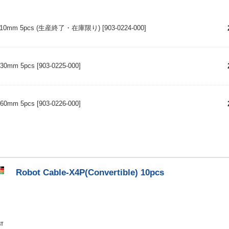
XL 110mm 5pcs (生産終了・在庫限り)
[903-0224-000]
 130mm 5pcs
[903-0225-000]
 160mm 5pcs
[903-0226-000]
Robot Cable-X4P(Convertible) 10pcs