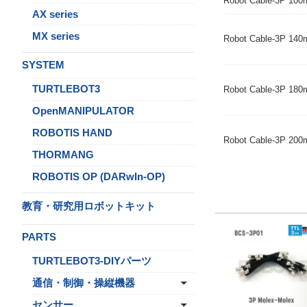
Robot Cable-3P 
AX series
MX series
Robot Cable-3P 14
SYSTEM
TURTLEBOT3
Robot Cable-3P 18
OpenMANIPULATOR
ROBOTIS HAND
Robot Cable-3P 20
THORMANG
ROBOTIS OP (DARwIn-OP)
教育・研究用ロボットキット
PARTS
TURTLEBOT3-DIYパーツ
通信・制御・操縦機器
センサー