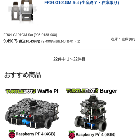
FR04-G101GM Set (生産終了・在庫限り)
FR04-G101GM Set
[903-0188-000]
在庫
在庫切れ
9,490円
(税込10,439円)
9,490円
1
(税込10,439円)
22
件中 1〜22件目
おすすめ商品