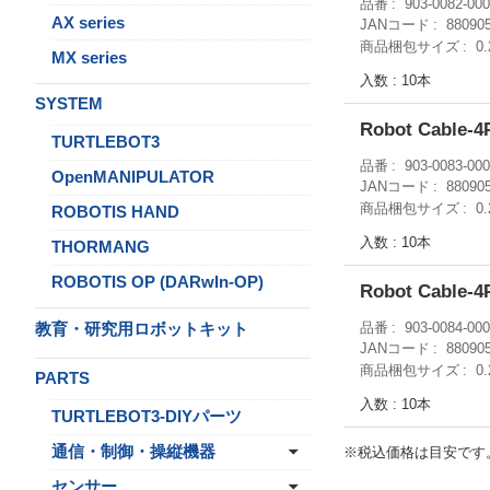
品番
903-0082-00
AX series
JANコード
88090
商品梱包サイズ
0
MX series
入数 : 10本
SYSTEM
Robot Cable
TURTLEBOT3
品番
903-0083-00
OpenMANIPULATOR
JANコード
88090
商品梱包サイズ
0
ROBOTIS HAND
入数 : 10本
THORMANG
ROBOTIS OP (DARwIn-OP)
Robot Cable
教育・研究用ロボットキット
品番
903-0084-00
JANコード
88090
商品梱包サイズ
0
PARTS
入数 : 10本
TURTLEBOT3-DIYパーツ
通信・制御・操縦機器
※税込価格は目安です
センサー