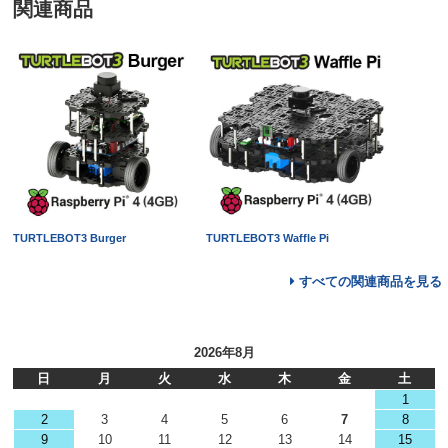
関連商品
TURTLEBOT3 Burger
TURTLEBOT3 Waffle Pi
すべての関連商品を見る
2026年8月
日
月
火
水
木
金
土
1
2
3
4
5
6
7
8
9
10
11
12
13
14
15