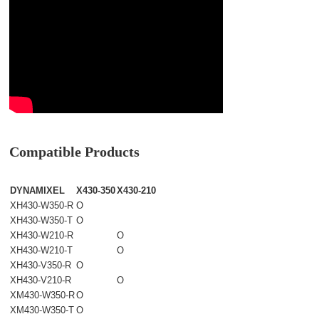
Compatible Products
DYNAMIXEL
X430-350
X430-210
XH430-W350-R
O
XH430-W350-T
O
XH430-W210-R
O
XH430-W210-T
O
XH430-V350-R
O
XH430-V210-R
O
XM430-W350-R
O
XM430-W350-T
O