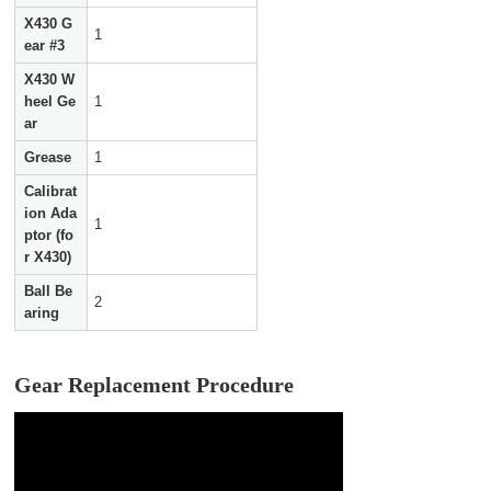
X430 G
1
ear #3
X430 W
heel Ge
1
ar
Grease
1
Calibrat
ion Ada
1
ptor (fo
r X430)
Ball Be
2
aring
Gear Replacement Procedure