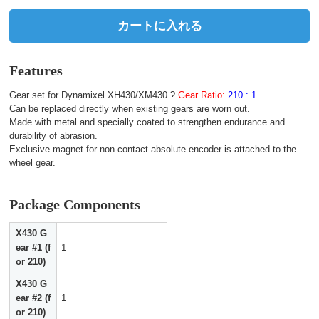
カートに入れる
Features
Gear set for Dynamixel XH430/XM430 ?
Gear Ratio:
210 : 1
Can be replaced directly when existing gears are worn out.
Made with metal and specially coated to strengthen endurance and
durability of abrasion.
Exclusive magnet for non-contact absolute encoder is attached to the
wheel gear.
Package Components
X430 G
ear #1 (f
1
or 210)
X430 G
ear #2 (f
1
or 210)