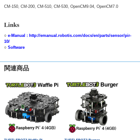
CM-150, CM-200, CM-510, CM-530, OpenCM9.04, OpenCM7.0
Links
○
e-Manual : http://emanual.robotis.com/docs/en/parts/sensor/pir-
10/
○
Software
関連商品
TURTLEBOT3 Waffle Pi
TURTLEBOT3 Burger