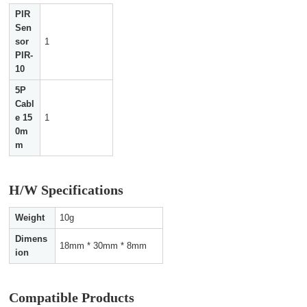
PIR
Sen
sor
1
PIR-
10
5P
Cabl
e 15
1
0m
m
H/W Specifications
Weight
10g
Dimens
18mm * 30mm * 8mm
ion
Compatible Products