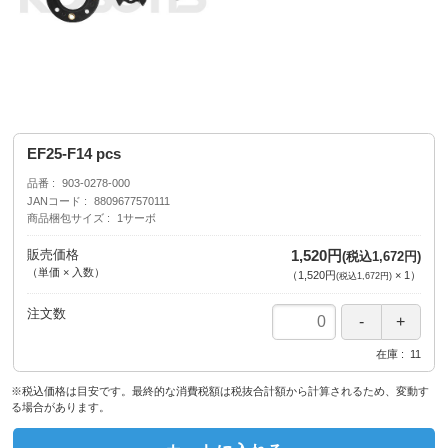
EF25-F14 pcs
品番
903-0278-000
JANコード
8809677570111
商品梱包サイズ
1サーボ
販売価格
1,520円
(税込1,672円)
（単価 × 入数）
（
1,520円
×
1
）
(税込1,672円)
注文数
在庫
11
※税込価格は目安です。最終的な消費税額は税抜合計額から計算されるため、変動す
る場合があります。