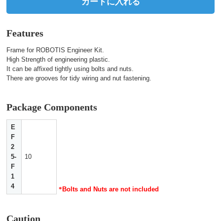
カートに入れる
Features
Frame for ROBOTIS Engineer Kit.
High Strength of engineering plastic.
It can be affixed tightly using bolts and nuts.
There are grooves for tidy wiring and nut fastening.
Package Components
E
F
2
5-
10
F
1
4
*
Bolts and Nuts are not included
Caution