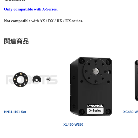
Only compatible with X-Series.
Not compatible with AX / DX / RX / EX-series.
関連商品
HN11-I101 Set
XC430-W
XL430-W250