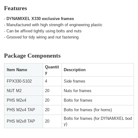
Features
- 
DYNAMIXEL X330 exclusive frames
- Manufactured with high strength of engineering plastic
- Can be affixed tightly using bolts and nuts
- Grooved for tidy wiring and nut fastening
Package Components
Quantit
Item Name
Description
y
FPX330-S102
4
Side frames
NUT M2
20
Nuts for frames
PHS M2x4
20
Bolts for frames
PHS M2x4 TAP
20
Bolts for frames (for horns)
Bolts for frames (for DYNAMIXEL bod
PHS M2x8 TAP
20
y)