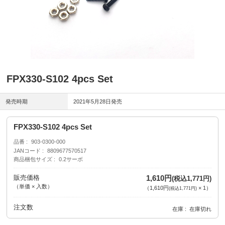
FPX330-S102 4pcs Set
発売時期
2021年5月28日発売
FPX330-S102 4pcs Set
品番
903-0300-000
JANコード
8809677570517
商品梱包サイズ
0.2サーボ
販売価格
1,610円
(税込1,771円)
（単価 × 入数）
（
1,610円
×
1
）
(税込1,771円)
注文数
在庫
在庫切れ