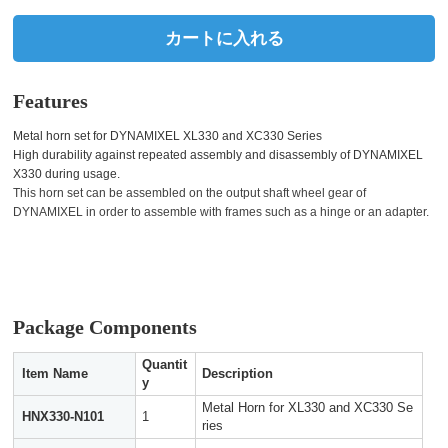
カートに入れる
Features
Metal horn s
et for DYNAMIXEL XL330 and XC330 Series
High durability against repeated assembly and disassembly of DYNAMIXEL
X330 during usage.
This horn set can be assembled on the output shaft wheel gear of
DYNAMIXEL in order to assemble with frames such as a hinge or an adapter.
Package Components
Quantit
Item Name
Description
y
Metal Horn for XL330 and XC330 Se
HNX330-N101
1
ries