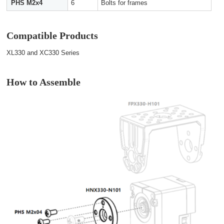
PHS M2x4
6
Bolts for frames
Compatible Products
XL330 and XC330 Series
How to Assemble