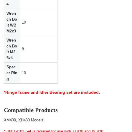
4
Wren
ch Bo
10
lt WB
M2x3
Wren
ch Bo
8
lt M2.
5x4
Spac
er Rin
10
g
*Hinge frame and Idler Bearing set are included.
Compatible Products
XM430, XH430 Models
* HN11-I101 Set is required for use with XL430 and XC430.