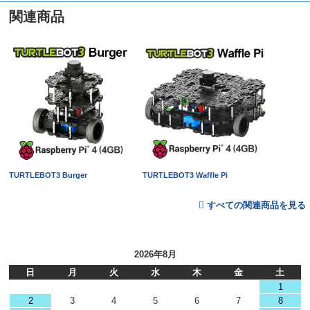
関連商品
TURTLEBOT3 Burger
TURTLEBOT3 Waffle Pi
すべての関連商品を見る
2026年8月
日
月
火
水
木
金
土
1
2
3
4
5
6
7
8