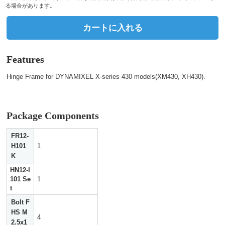
る場合があります。
カートに入れる
Features
Hinge Frame for DYNAMIXEL X-series 430 models(XM430, XH430).
Package Components
FR12-
H101
1
K
HN12-I
101 Se
1
t
Bolt F
HS M
4
2.5x1