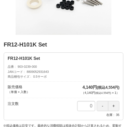
FR12-H101K Set
FR12-H101K Set
品番
903-0239-000
JANコード
8809052931643
商品梱包サイズ
0.5サーボ
販売価格
4,140円
(税込4,554円)
（単価 × 入数）
（
4,140円
×
1
）
(税込4,554円)
注文数
在庫
35
※税込価格は目安です。最終的な消費税額は税抜合計額から計算されるため、変動す