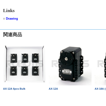
Links
○
Drawing
関連商品
AX-12A 6pcs Bulk
AX-12A
AX-18