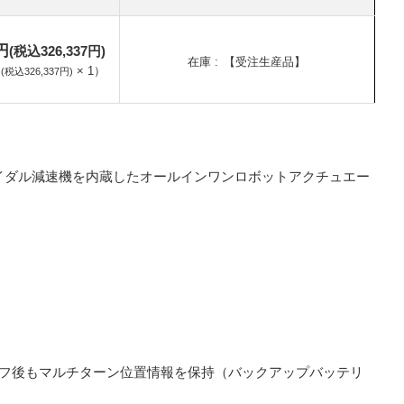
0円
(税込326,337円)
在庫
【受注生産品】
円
×
1
）
(税込326,337円)
1モデルのサイクロイダル減速機を内蔵したオールインワンロボットアクチュエー
フ後もマルチターン位置情報を保持（バックアップバッテリ