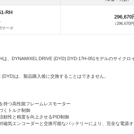
51-RH
296,67
0
（
296,670
.5サーボ
051-RHは、DYNAMIXEL DRIVE (DYD) DYD-17H-05
RIVE (DYD)は、製品購入後に交換することはできません。
を持つ高性能フレームレスモーター
づくトルク制御
信頼性と精度を向上させるPID制御
対磁気エンコーダーと交換可能なバッテリーにより、完全な電源オ