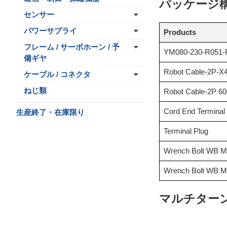
パッケージ
センサー
パワーサプライ
Products
フレーム / サーボホーン / 予
YM080-230-R051
備ギヤ
Robot Cable-2P-X
ケーブル / コネクタ
ねじ類
Robot Cable-2P 
Cord End Terminal
生産終了・在庫限り
Terminal Plug
Wrench Bolt WB 
Wrench Bolt WB 
マルチター