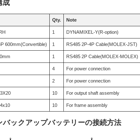
構成
Qty.
Note
-RH
1
DYNAMIXEL-Y(R-option)
4P 600mm(Convertible)
1
RS485 2P-4P Cable(MOLEX-JST)
600mm
1
RS485 2P Cable(MOLEX-MOLEX)
4
For power connection
2
For power connection
M3X20
10
For output shaft assembly
M4x10
10
For frame assembly
ンバックアップバッテリーの接続方法