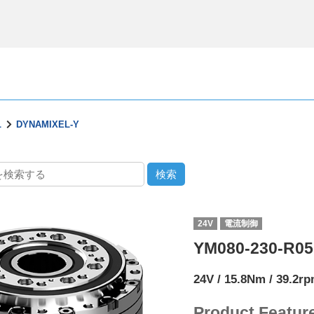
L
DYNAMIXEL-Y
24V
電流制御
YM080-230-R0
24V / 15.8Nm / 39.2rp
Product Featur