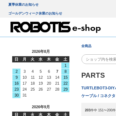
夏季休業のお知らせ
ゴールデンウィーク休業のお知らせ
全商品
2026年8月
日
月
火
水
木
金
土
1
2
3
4
5
6
7
8
PARTS
9
10
11
12
13
14
15
16
17
18
19
20
21
22
TURTLEBOT3-DI
23
24
25
26
27
28
29
30
31
ケーブル / コネクタ
2026年9月
203
件中 151〜200
日
月
火
水
木
金
土