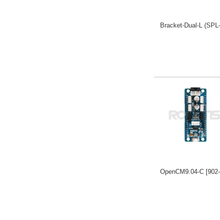
Bracket-Dual-L (SPL
OpenCM9.04-C
[902