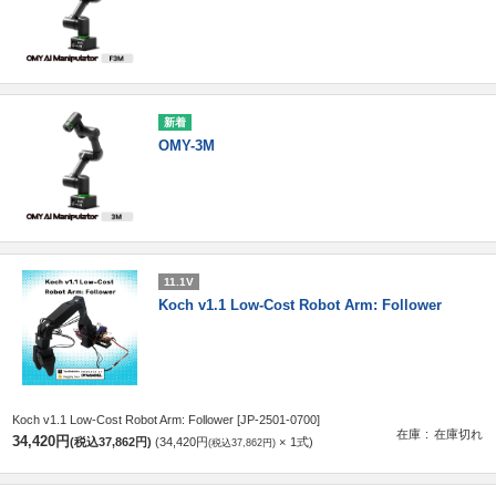
OMY-3M
11.1V
Koch v1.1 Low-Cost Robot Arm: Follower
Koch v1.1 Low-Cost Robot Arm: Follower
[JP-2501-0700]
在庫
在庫切れ
34,420円
(税込37,862円)
34,420円
1
式
(税込37,862円)