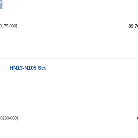
-0175-000]
89,
HN13-N105 Set
-0280-000]