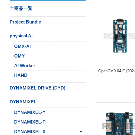
全商品一覧
Project Bundle
physical AI
OMX-AI
OMY
AI Worker
OpenCM9.04-C
[902
HAND
DYNAMIXEL DRIVE (DYD)
DYNAMIXEL
DYNAMIXEL-Y
DYNAMIXEL-P
DYNAMIXEL-X